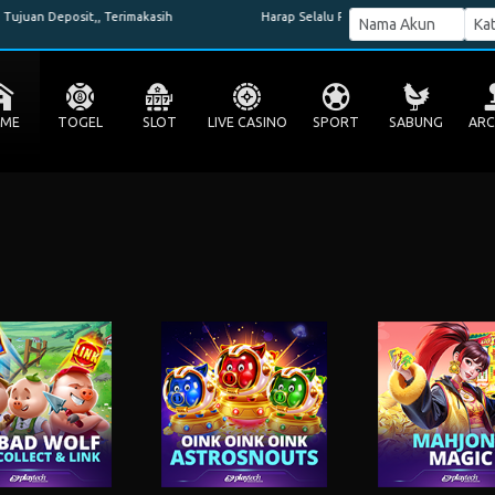
 Deposit,, Terimakasih
Harap Selalu Perhatikan Rekening Tujuan Depo
ME
TOGEL
SLOT
LIVE CASINO
SPORT
SABUNG
ARC