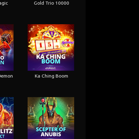
agic
Gold Trio 10000
 Demon
Ka Ching Boom