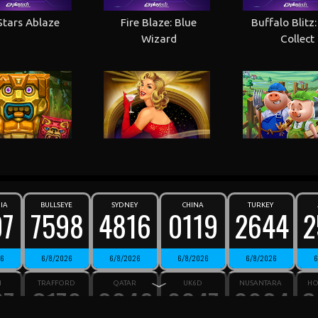
Stars Ablaze
Fire Blaze: Blue
Buffalo Blitz
Wizard
Collect
icons Chaos
Betty Bonkers
Big Bad Wolf: 
Clusters
Steel
IA
BULLSEYE
SYDNEY
CHINA
TURKEY
07
7598
4816
0119
2644
2
26
6/8/2026
6/8/2026
6/8/2026
6/8/2026
6
N
TRAFFORD
QATAR
UK6D
NUSANTARA
H
87
3178
6642
8047
0964
3