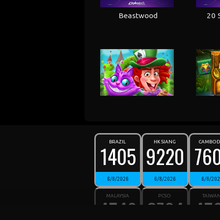
Beastwood
20 
Adventures Beyond
Azt
Wonderland Magical
BRAZIL
HK SIANG
CAMBOD
1405
9220
76
Maze
6/8/2026
6/8/2026
6/8/20
MALAYSIA
PCSO
TAIWA
4549
3704
45