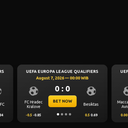
26
6/8/2026
6/8/2026
6/8/2026
6/8/2026
6
HAN
OREGON
TOTO MACAU
SYDNEY LOTTO
HONGKONG LOTTO
BOL
83
1593
1391
7097
1083
5
er's Bar Cash
Brooklyn Bootleggers
Eastern Eme
Collect
Megaway
26
6/8/2026
6/8/2026
6/8/2026
6/8/2026
6
ERS
UEFA EUROPA LEAGUE QUALIFIERS
UE
August 7, 2026 — 02:00 WIB
0 : 0
 Blaze: Golden
Fire Blaze: Green
Fire Blaze:
Macaque
Wizard
Wizard
BET NOW
Heart of
rs FC
Benfica
P
Midlothian
0.60
2.5
0.81
-2.5
-0.97
0.