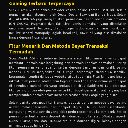
Gaming Terbaru Terpercaya
SEXY GAMING merupakan provider casino online terbaru saat ini. semua
permainan akan ditemani oleh Dealer-Dealer Sexy dari Benua Eropa. Selain
itu, ALADDIN666 juga menyediakan permainan casino online dari provider
ION CASINO, Pragmatic dan IDN Live. Jenis permainan yang disediakan
umumnya seperti baccarat, dragon tiger, sicbo atau permainan unik dari
IDNLive seperti monopoly, oglok, head tail, suwit dll yang bisa dimainkan
hanya dengan 1 userid saja..
Fitur Menarik Dan Metode Bayar Transaksi
Termudah
Situs Aladdin666 menyediakan beragam macam fitur menarik yang dapat
membantu pemain saat bergabung dan bermain kedalam permainan. Setiap
fitur permainan yang ada di sertai dengan tampilan dan grafik paling
menarik. Hal ini menjadikan situs togel terpercaya aladdin666 memiliki
keunggulan sendiri daripada website situs togel lain. Fitur lain yang bisa di
nikmati oleh pemain adalah fitur login aplikasi togel toto online yang dapat
di download melalui link yang terdapat di situs aladdin666. Lalu terdapat
fitur paling di cari oleh pemain yaitu fitur togel generator online yang bisa
mempermudah pemain dalam menaruh taruhan tebak angka yang di mau.
Selain dari itu terdapat fitur transaksi deposit dengan metode bayar paling
mudah melalui transaksi dari dompet digital. Hal ini tentu membantu
mengurangi waktu pemain yang tidak perlu repot harus ke atm bank. Setiap
pemain bisa bertransaksi deposit dari dompet digital atau E-Wallet seperti
DANA, GOPAY, OVO dan LINKAJA ataupun dompet digital lainnya dengan
minimal deposit hanya 10rb.