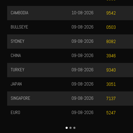
CAMBODIA
10-08-2026
9542
BULLSEYE
09-08-2026
0503
SYDNEY
09-08-2026
8082
CHINA
09-08-2026
3946
TURKEY
09-08-2026
9340
JAPAN
09-08-2026
3051
SINGAPORE
09-08-2026
7137
EURO
09-08-2026
5247