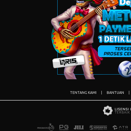
TENTANG KAMI
|
BANTUAN
|