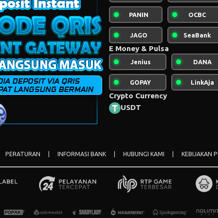
PANIN
OCBC
JAGO
SeaBank
E Money & Pulsa
Jenius
DANA
GOPAY
LinkAja
Crypto Currency
USDT
PERATURAN
|
INFORMASI BANK
|
HUBUNGI KAMI
|
KEBIJAKAN P