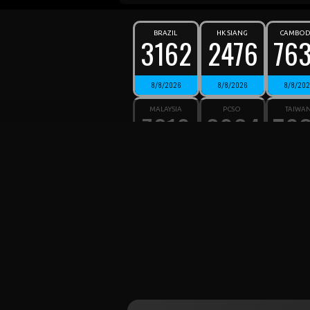
BRAZIL
HK SIANG
CAMBOD
3162
2476
76
8/8/2026
8/8/2026
8/8/20
MALAYSIA
PCSO
TAIWA
7218
6964
58
7/8/2026
7/8/2026
7/8/20
FRENCH
TOTO WU
2591
42
8/8/2026
8/8/20