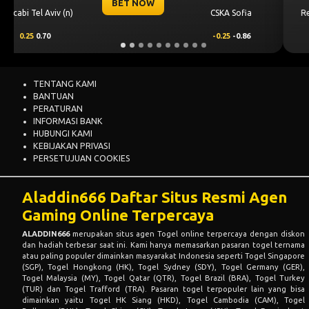
BET NOW
Red Bull Salzburg
Pafos FC
1
0.81
-1
0.91
TENTANG KAMI
BANTUAN
PERATURAN
INFORMASI BANK
HUBUNGI KAMI
KEBIJAKAN PRIVASI
PERSETUJUAN COOKIES
Aladdin666 Daftar Situs Resmi Agen
Gaming Online Terpercaya
ALADDIN666
merupakan situs agen Togel online terpercaya dengan diskon
dan hadiah terbesar saat ini. Kami hanya memasarkan pasaran togel ternama
atau paling populer dimainkan masyarakat Indonesia seperti Togel Singapore
(SGP), Togel Hongkong (HK), Togel Sydney (SDY), Togel Germany (GER),
Togel Malaysia (MY), Togel Qatar (QTR), Togel Brazil (BRA), Togel Turkey
(TUR) dan Togel Trafford (TRA). Pasaran togel terpopuler lain yang bisa
dimainkan yaitu Togel HK Siang (HKD), Togel Cambodia (CAM), Togel