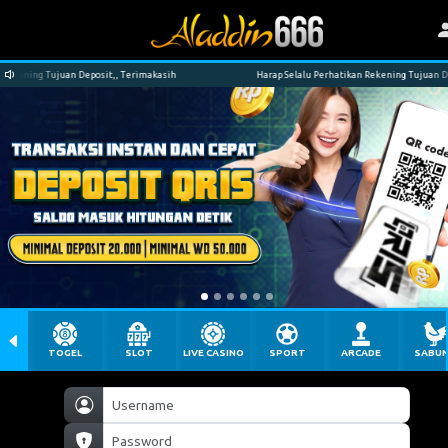
ing Tujuan Deposit,, Terimakasih
Harap Selalu Perhatikan Rekening Tujuan Deposit
TOGEL
SLOT
LIVE CASINO
SPORT
ARCADE
SABU