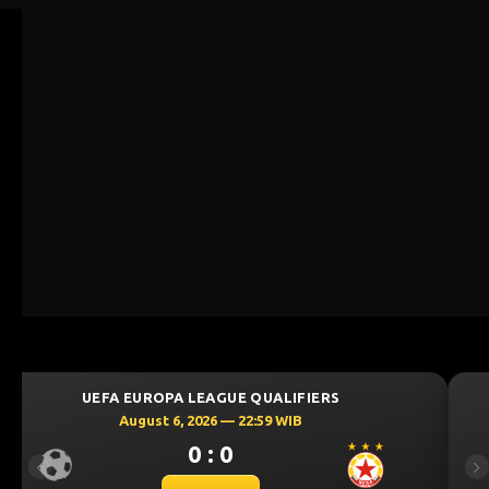
UEFA EUROPA LEAGUE QUALIFIERS
August 7, 2026 — 00:00 WIB
0 : 0
Previous
Ne