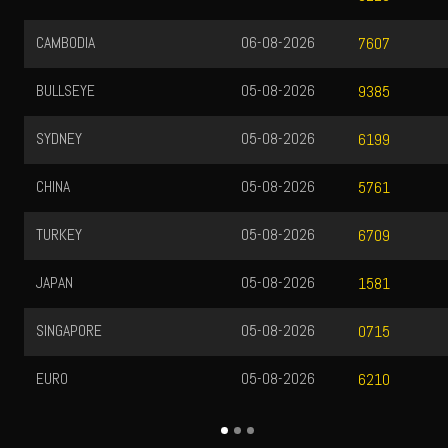
CAMBODIA
06-08-2026
7607
BULLSEYE
05-08-2026
9385
SYDNEY
05-08-2026
6199
CHINA
05-08-2026
5761
TURKEY
05-08-2026
6709
JAPAN
05-08-2026
1581
SINGAPORE
05-08-2026
0715
EURO
05-08-2026
6210