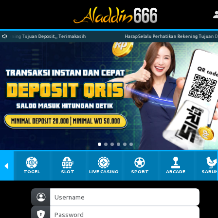
ning Tujuan Deposit,, Terimakasih
Harap Selalu Perhatikan Rekening Tujuan Deposi
TOGEL
SLOT
LIVE CASINO
SPORT
ARCADE
SABU