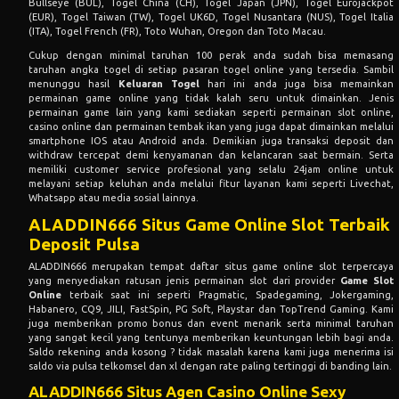
Bullseye (BUL), Togel China (CH), Togel Japan (JPN), Togel Eurojackpot
(EUR), Togel Taiwan (TW), Togel UK6D, Togel Nusantara (NUS), Togel Italia
(ITA), Togel French (FR), Toto Wuhan, Oregon dan Toto Macau.
Cukup dengan minimal taruhan 100 perak anda sudah bisa memasang
taruhan angka togel di setiap pasaran togel online yang tersedia. Sambil
menunggu hasil
Keluaran Togel
hari ini anda juga bisa memainkan
permainan game online yang tidak kalah seru untuk dimainkan. Jenis
permainan game lain yang kami sediakan seperti permainan slot online,
casino online dan permainan tembak ikan yang juga dapat dimainkan melalui
smartphone IOS atau Android anda. Demikian juga transaksi deposit dan
withdraw tercepat demi kenyamanan dan kelancaran saat bermain. Serta
memiliki customer service profesional yang selalu 24jam online untuk
melayani setiap keluhan anda melalui fitur layanan kami seperti Livechat,
Whatsapp atau media sosial lainnya.
ALADDIN666 Situs Game Online Slot Terbaik
Deposit Pulsa
ALADDIN666 merupakan tempat daftar situs game online slot terpercaya
yang menyediakan ratusan jenis permainan slot dari provider
Game Slot
Online
terbaik saat ini seperti Pragmatic, Spadegaming, Jokergaming,
Habanero, CQ9, JILI, FastSpin, PG Soft, Playstar dan TopTrend Gaming. Kami
juga memberikan promo bonus dan event menarik serta minimal taruhan
yang sangat kecil yang tentunya memberikan keuntungan lebih bagi anda.
Saldo rekening anda kosong ? tidak masalah karena kami juga menerima isi
saldo via pulsa telkomsel dan xl dengan rate paling tertinggi di banding lain.
ALADDIN666 Situs Agen Casino Online Sexy