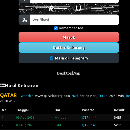
Remember Me
Masuk
Daftar Sekarang
Main di Telegram
Desktop
Wap
Hasil Keluaran
QATAR
Website:
www.qatarlottery.com
, Hari:
Setiap Hari
, Tutup:
20:30 WIB
, Re
21:00 WIB
No
Tanggal
Hari
Pasaran
Result
1
09 Aug 2026
Minggu
QTR - 144
3415
2
08 Aug 2026
Sabtu
QTR - 143
5256