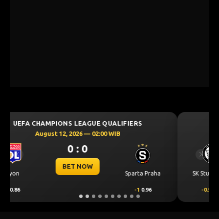
UEFA CHAMPIONS LEAGUE QUALIFIERS
August 12, 2026 — 01:30 WIB
0 : 0
Previous
Next
BET NOW
ha
SK Sturm Graz
Fenerbahce
-0.5
0.95
0.5
0.87