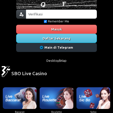
Remember Me
Masuk
Daftar Sekarang
Main di Telegram
Desktop
Wap
SBO Live Casino
Baccarat
Roulette
Sicbo