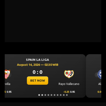
SPAIN LA LIGA
August 16, 2026 — 00:30 WIB
0 : 0
Previous
Next
BET NOW
ano
Alaves
Getafe
0.00
0.62
0.00
-0.72