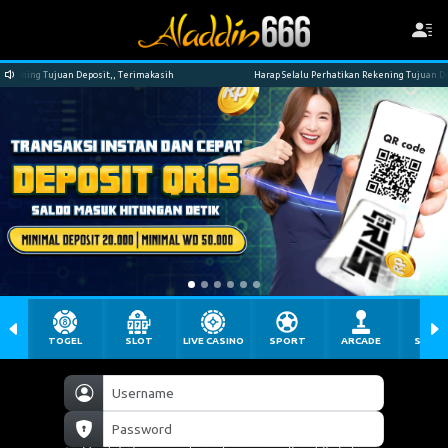
ing Tujuan Deposit,, Terimakasih
Harap Selalu Perhatikan Rekening Tujuan Deposit
TOGEL
SLOT
LIVE CASINO
SPORT
ARCADE
SABU